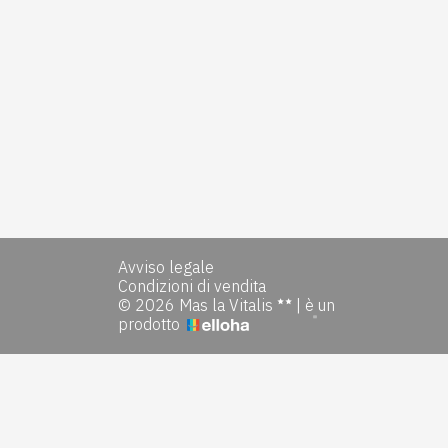
Avviso legale
Condizioni di vendita
© 2026 Mas la Vitalis
|
è un
prodotto